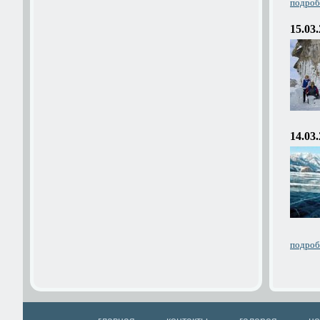
подробн
15.03
14.03
подробн