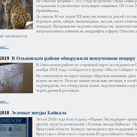
На Ольхоне впервые с 2015 года встречены следы самки 
сохранение и увеличение популяции хищников. Об этом 2
Прибайкалья.
До начала 90-ых годов XX века численность рысей состав
боровую дичь, зайцев, мышевидных, косули, часто отмеч
лошадей. Прекращение ведения овцеводства, практически 
антропогенного влияния на ландшафты и фауну Ольхона з
ие численности.
ее...
.2019
В Ольхонском районе обнаружили неизученною пещеру
В Ольхонском районе по старинной карте исследователя 
ноября 2018 года сообщается в группе «Мы из Сибири» н
На отмеченную на карте пещеру обратили внимание двое 
искать на месте. Поиски заняли несколько месяцев, в октя
подтвердили, что обнаружена новая, перспективная в изу
череп древней росомахи.
ее...
.2018
Зеленые звезды Байкала
Летом 2018 года база отдыха «Первая Экспедиция» приня
других средств размещения «Зеленые звезды Байкала». 
Иркутской области. Конкурс проводился при поддержке м
Иркутского областного отделения Всероссийского общес