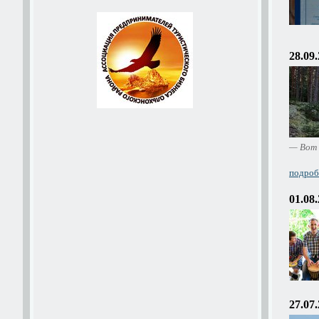
28.09
— Вот 
подробн
01.08
27.07