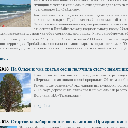
Почти по всему побережью байкальского острова Ольхон 
муниципалитетов и специально отведённых для этого мес
«Заповедном Прибайкалье».
Как сообщалось ранее, теперь нельзя отдыхать в палатка
полностью входит в Прибайкальский национальный парк, 
Хужира – пляж муниципальный, там разрешено отдыхать д
относится к Прибайкальскому национальному парку. Уста
ках, разведение костров - на оборудованных кострищах. Участок побережья вб
рове сейчас установлены 27 туалетов, 31 стол и около 2000 костровых площад
ния территории Прибайкальского национального парка, которая составляет 50 
 и жителей других регионов России. Стоимость стоянки автомобиля - 250 рубле
ее...
.2018
На Ольхоне уже третья сосна получила статус памятни
Ольхонская многовековая сосна «Дерево-мать», растущая
«
Деревьев-памятников живой природы
». Об этом сообщ
Ранее, после совместной экспедиции партнерских прогр
2016 году, дерево было включено в национальный реестр 
Источник: ИА «Телеинформ»
подробнее...
.2018
Стартовал набор волонтеров на акцию «Праздник чист
Началось формирование бригад волонтеров, готовых в этом году п