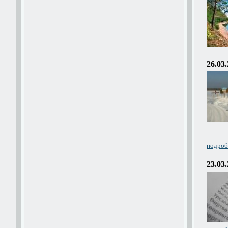
26.03
подробн
23.03