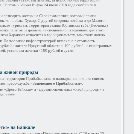
запрещена установка палаток, за исключением территорий
т. Об этом «Байкал Инфо» 24 июля 2018 года сообщили в
х и разводить костры на Сарайском пляже, который почти
около посёлка Хужир. С другой стороны посёлка и до Малого
иким туристам. Территория залива Юрганская губа (Песчанка)
новка палаток разрешена на специально отведенных для этого
лизи Харанцов относится к муниципалитету, там стоят можно.
ок. Пользование инфраструктурой включено в стоимость
рублей с жителя Иркутской области и 100 рублей - с иностранных
й, установка палатки - 100 рублей в сутки.
ка живой природы
 на территории Прибайкальского нацпарка, пополнила список
ает пресс-служба «
Заповедного Прибайкалья
».
амм «Древо Байкала» и «Деревья-памятники живой природы» в
деревьев.
оты» на Байкале
ринять участие в
акции «Праздник чистоты»
. С 26 мая по 25