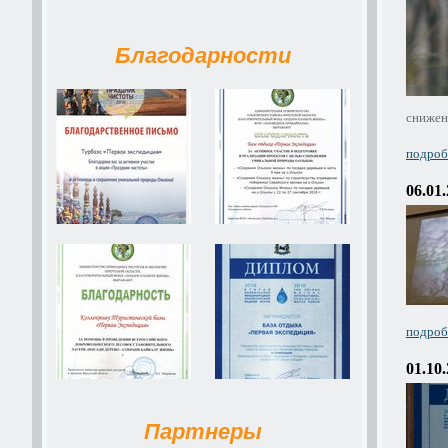
Благодарности
снижен
подробн
06.01
подробн
01.10
Партнеры