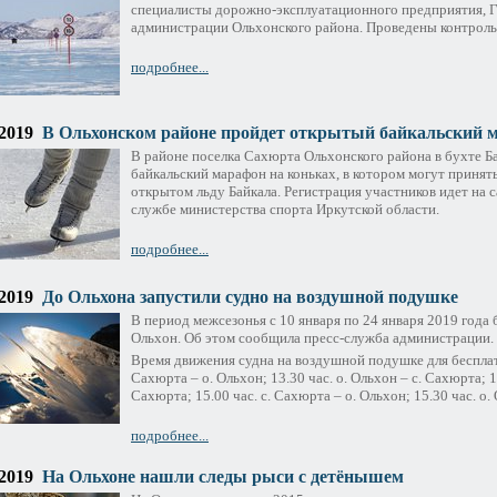
специалисты дорожно-эксплуатационного предприятия, 
администрации Ольхонского района. Проведены контроль
подробнее...
.2019
В Ольхонском районе пройдет открытый байкальский м
В районе поселка Сахюрта Ольхонского района в бухте Б
байкальский марафон на коньках, в котором могут принят
открытом льду Байкала. Регистрация участников идет на 
службе министерства спорта Иркутской области.
подробнее...
.2019
До Ольхона запустили судно на воздушной подушке
В период межсезонья с 10 января по 24 января 2019 год
Ольхон. Об этом сообщила пресс-служба администрации.
Время движения судна на воздушной подушке для бесплатн
Сахюрта – о. Ольхон; 13.30 час. о. Ольхон – с. Сахюрта; 14
Сахюрта; 15.00 час. с. Сахюрта – о. Ольхон; 15.30 час. о.
подробнее...
.2019
На Ольхоне нашли следы рыси с детёнышем