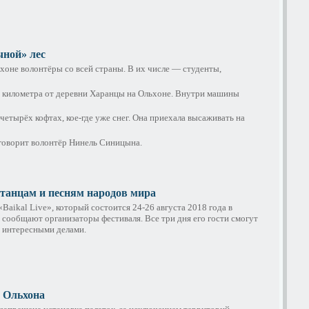
чной» лес
хоне волонтёры со всей страны. В их числе — студенты,
22 километра от деревни Харанцы на Ольхоне. Внутри машины
четырёх кофтах, кое-где уже снег. Она приехала высаживать на
говорит волонтёр Нинель Синицына.
 танцам и песням народов мира
«Baikal Live», который состоится 24-26 августа 2018 года в
 сообщают организаторы фестиваля. Все три дня его гости смогут
я интересными делами.
е Ольхона