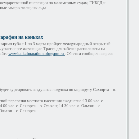
Государственной инспекции по маломерным судам, ГИБДД и
ные замеры толщины льда.
арафон на коньках
азарная губа с 1 по 3 марта пройдет международный открытый
ь участие все желающие. Трасса для забегов расположена на
сайте
www.baikalmarathon.blogspot.ru
. Об этом сообщили в пресс-
а будет курсировать воздушная подушка по маршруту Сахюрта – о.
ой перевозки местного населения ежедневно:13.00 час. с.
.00 час. с. Сахюрта – о. Ольхон; 14.30 час. о. Ольхон – с.
 Ольхон – с. Сахюрта.