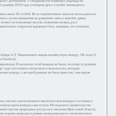
рыси с детёнышем. У специалистов появилась надежда на
9 декабря 2018 года сообщила пресс-служба Заповедного
ляла около 30 особей. Из-за ограниченных запасов охоты рыси на
ались случаи нападения на домашних овец и жеребят диких
полное исчезновение косули, появление волков, рост
начительно сократили кормовую базу хищника, что повлекло
Сибири А.Л. Чекановского нашли неизвестную пещеру. Об этом 21
а Facebook.
краеведов. В каталогах этой пещеры не было, поэтому её решили
бре туда спустились спелеологи и палеонтолог, которые
чении пещера, о которой раньше не было известно, там нашли
ла участие в региональном экологическом конкурсе гостиниц и
Организатором конкурса выступало Молодежное правительство
инистерства природных ресурсов и экологии Иркутской области,
тва охраны природы в рамках международного экологического