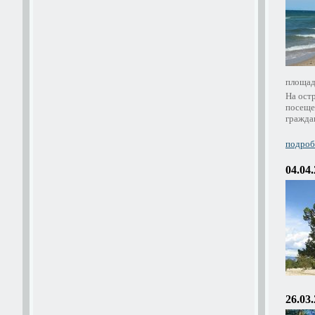
площад
На ост
посеще
граждан
подробн
04.04
26.03