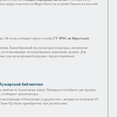
го моря, в местности Шара-Тогот, на острове Ольхон и в поселке
ава. Об этом сообщает пресс-служба
ГУ МЧС по Иркутской
новка. Кашеобразный лед на въездах и выездах, игольчатая
, не позволяющие эксплуатировать переправу дальше. Для
аны суда на воздушной подушке, предоставленные
 Хужирской библиотеке
ь занятия по бурятскому языку. Планируется набрать две группы –
ю, сообщают организаторы.
й акселерации «Ольхонское содружество», активисты получили 10
 Улан-Удэ было приобретено три десятка книг.