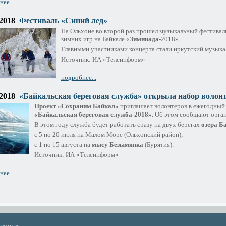
ее...
.2018
Фестиваль «Синий лед»
На Ольхоне во второй раз прошел музыкальный фестивал
зимних игр на Байкале «
Зимниада
-2018».
Главными участниками концерта стали иркутский музыка
Источник: ИА «Телеинформ»
подробнее...
.2018
«Байкальская береговая служба» открыла набор волонт
Проект «Сохраним Байкал»
приглашает волонтеров в ежегодный
«Байкальская береговая служба-2018».
Об этом сообщают орган
В этом году служба будет работать сразу на двух берегах
озера Б
с 5 по 20 июля на Малом Море (Ольхонский район);
с 1 по 15 августа на
мысу Безымянка
(Бурятия).
Источник: ИА «Телеинформ»
ее...