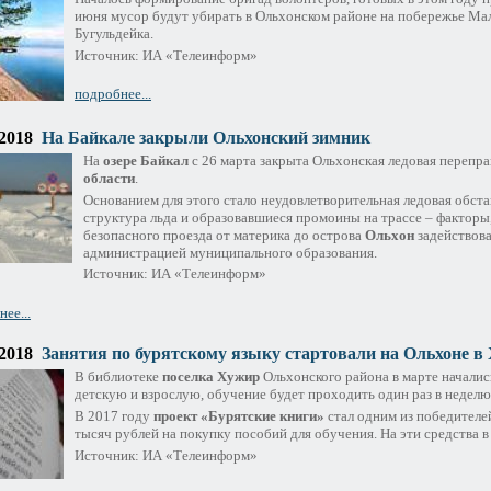
июня мусор будут убирать в Ольхонском районе на побережье Мало
Бугульдейка.
Источник: ИА «Телеинформ»
подробнее...
.2018
На Байкале закрыли Ольхонский зимник
На
озере Байкал
с 26 марта закрыта Ольхонская ледовая перепр
области
.
Основанием для этого стало неудовлетворительная ледовая обста
структура льда и образовавшиеся промоины на трассе – факторы
безопасного проезда от материка до острова
Ольхон
задействов
администрацией муниципального образования.
Источник: ИА «Телеинформ»
ее...
.2018
Занятия по бурятскому языку стартовали на Ольхоне в
В библиотеке
поселка Хужир
Ольхонского района в марте началис
детскую и взрослую, обучение будет проходить один раз в недел
В 2017 году
проект «Бурятские книги»
стал одним из победителе
тысяч рублей на покупку пособий для обучения. На эти средства в
Источник: ИА «Телеинформ»