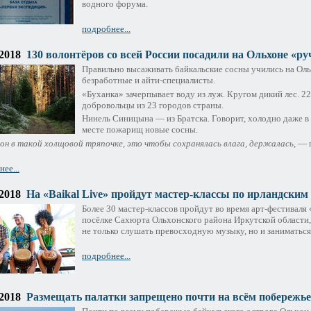
водного форума.
подробнее...
.2018
130 волонтёров со всей России посадили на Ольхоне «ру
Правильно высаживать байкальские сосны учились на Оль
безработные и айти-специалисты.
«Буханка» зачерпывает воду из луж. Кругом дикий лес. 
добровольцы из 23 городов страны.
Нинель Синицына — из Братска. Говорит, холодно даже в 
месте пожарищ новые сосны.
он в такой холщовой тряпочке, это чтобы сохранялась влага, держалась,
— 
ее...
.2018
На «Baikal Live» пройдут мастер-классы по ирландским
Более 30 мастер-классов пройдут во время арт-фестиваля 
посёлке Сахюрта Ольхонского района Иркутской области,
не только слушать превосходную музыку, но и заниматьс
подробнее...
.2018
Размещать палатки запрещено почти на всём побережь